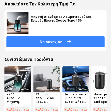
Αποκτήστε Την Καλύτερη Τιμή Για
Μηχανή Διαχέτριας Αρωματισμού Με
Ευφυές Έλεγχο Χωρίς Νερό 150 ml
Να συνεχίσει
Συνιστώμενα Προϊόντα
XK06
Ελαφρύ
Διασκορπιστής
Ηλεκτρονι
Αθόρυβη
αλουμινίου
μυρωδιών
εξαρτήμα
Μηχανή
κράμα
αυτοκινήτου
από κράμα
Αρομαθεραπείας
αυτοκίνητο
12V σε
αλουμινίο
Αυτοκινήτου
μυρωδιά
σκούρο μπλε
ABS
Καλύτερη τιμή
Καλύτερη τιμή
Καλύτερη τιμή
Καλύτερη 