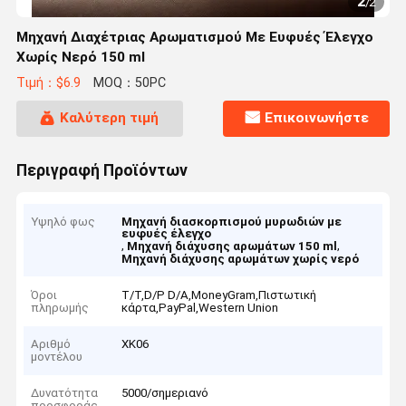
2
/
2
Μηχανή Διαχέτριας Αρωματισμού Με Ευφυές Έλεγχο
Χωρίς Νερό 150 ml
Τιμή：$6.9
MOQ：50PC
Καλύτερη τιμή
Επικοινωνήστε
Περιγραφή Προϊόντων
Υψηλό φως
Μηχανή διασκορπισμού μυρωδιών με
ευφυές έλεγχο
,
,
Μηχανή διάχυσης αρωμάτων 150 ml
Μηχανή διάχυσης αρωμάτων χωρίς νερό
Όροι
T/T,D/P D/A,MoneyGram,Πιστωτική
πληρωμής
κάρτα,PayPal,Western Union
Αριθμό
XK06
μοντέλου
Δυνατότητα
5000/σημεριανό
προσφοράς