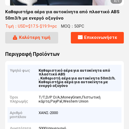
1
/
1
Καθαριστήρα αέρα για αυτοκίνητα από πλαστικό ABS
50m3/h με ενεργό οξυγόνο
Τιμή：USD+$17.5-$19.9+pc
MOQ：50PC
Καλύτερη τιμή
Επικοινωνήστε
Περιγραφή Προϊόντων
Υψηλό φως
Καθαριστικό αέρα για αυτοκίνητα από
πλαστικό ABS
,
,
Καθαριστή αέρα για αυτοκίνητα 50m3/h
Καθαριστήρα αέρα για αυτοκίνητα με
ενεργό οξυγόνο
Όροι
T/T,D/P D/A,MoneyGram,Πιστωτική
πληρωμής
κάρτα,PayPal,Western Union
Αριθμό
ΧΑΝΣ-2000
μοντέλου
Δυνατότητα
5000/σημεριανό