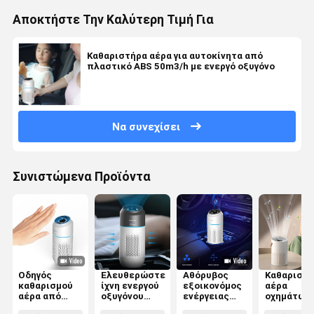
Αποκτήστε Την Καλύτερη Τιμή Για
Καθαριστήρα αέρα για αυτοκίνητα από
πλαστικό ABS 50m3/h με ενεργό οξυγόνο
Να συνεχίσει
Συνιστώμενα Προϊόντα
Οδηγός
Ελευθερώστε
Αθόρυβος
Καθαριστή
καθαρισμού
ίχνη ενεργού
εξοικονόμος
αέρα
αέρα από
οξυγόνου
ενέργειας
οχημάτων 
πλαστικό
Φίλτρο αέρα
καθαριστής
φίλτρο