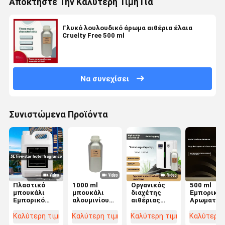
Αποκτήστε Την Καλύτερη Τιμή Για
Γλυκό λουλουδικό άρωμα αιθέρια έλαια
Cruelty Free 500 ml
Να συνεχίσει
Συνιστώμενα Προϊόντα
Πλαστικό
1000 ml
Οργανικός
500 ml
μπουκάλι
μπουκάλι
διαχέτης
Εμπορικό
Εμπορικό
αλουμινίου
αιθέριας
Αρωματικ
Αρωματικό
Εμπορικό
λάδις
Αιθέριο
Αιθέριο
αιθέριο έλαιο
υγραντήρας
Έλαιο Για
Καλύτερη τιμή
Καλύτερη τιμή
Καλύτερη τιμή
Καλύτερη 
Έλαιο 5000
για μηχανή
500 ml για
Χαλάρωση