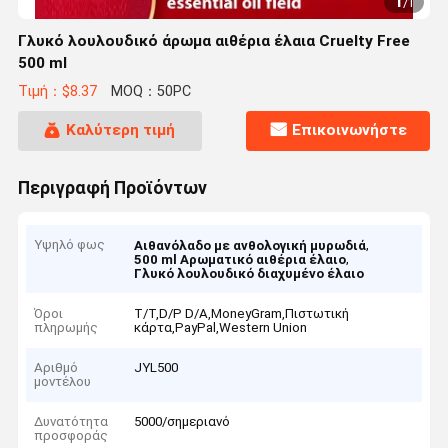
1
/
1
Γλυκό λουλουδικό άρωμα αιθέρια έλαια Cruelty Free
500 ml
Τιμή：$8.37
MOQ：50PC
Καλύτερη τιμή
Επικοινωνήστε
Περιγραφή Προϊόντων
Υψηλό φως
,
Αιθανόλαδο με ανθολογική μυρωδιά
,
500 ml Αρωματικό αιθέρια έλαιο
Γλυκό λουλουδικό διαχυμένο έλαιο
Όροι
T/T,D/P D/A,MoneyGram,Πιστωτική
πληρωμής
κάρτα,PayPal,Western Union
Αριθμό
JYL500
μοντέλου
Δυνατότητα
5000/σημεριανό
προσφοράς