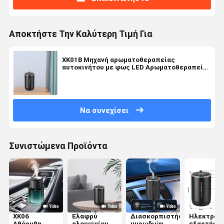
Αποκτήστε Την Καλύτερη Τιμή Για
XK01B Μηχανή αρωματοθεραπείας
αυτοκινήτου με φως LED Αρωματοθεραπεία
διαχέτες αιθέριας λάδι
Να συνεχίσει
Συνιστώμενα Προϊόντα
XK06
Ελαφρύ
Διασκορπιστής
Ηλεκτρονι
Αθόρυβη
αλουμινίου
μυρωδιών
εξαρτήμα