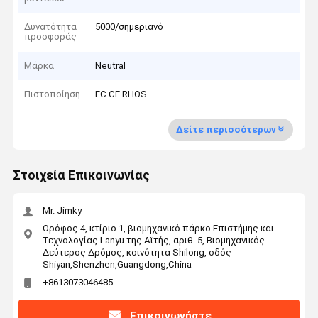
Δυνατότητα
5000/σημεριανό
προσφοράς
Μάρκα
Neutral
Πιστοποίηση
FC CE RHOS
Δείτε περισσότερων
Στοιχεία Επικοινωνίας
Mr. Jimky
Ορόφος 4, κτίριο 1, βιομηχανικό πάρκο Επιστήμης και
Τεχνολογίας Lanyu της Αϊτής, αριθ. 5, Βιομηχανικός
Δεύτερος Δρόμος, κοινότητα Shilong, οδός
Shiyan,Shenzhen,Guangdong,China
+8613073046485
Επικοινωνήστε