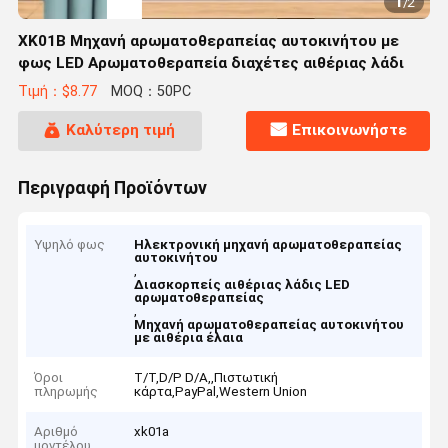
1
/
2
XK01B Μηχανή αρωματοθεραπείας αυτοκινήτου με
φως LED Αρωματοθεραπεία διαχέτες αιθέριας λάδι
Τιμή：$8.77
MOQ：50PC
Καλύτερη τιμή
Επικοινωνήστε
Περιγραφή Προϊόντων
Υψηλό φως
Ηλεκτρονική μηχανή αρωματοθεραπείας
αυτοκινήτου
,
Διασκορπείς αιθέριας λάδις LED
αρωματοθεραπείας
,
Μηχανή αρωματοθεραπείας αυτοκινήτου
με αιθέρια έλαια
Όροι
T/T,D/P D/A,,Πιστωτική
πληρωμής
κάρτα,PayPal,Western Union
Αριθμό
xk01a
μοντέλου