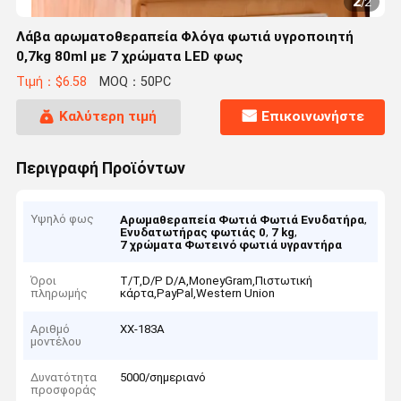
1
/
2
Λάβα αρωματοθεραπεία Φλόγα φωτιά υγροποιητή
0,7kg 80ml με 7 χρώματα LED φως
Τιμή：$6.58
MOQ：50PC
Καλύτερη τιμή
Επικοινωνήστε
Περιγραφή Προϊόντων
Υψηλό φως
,
Αρωμαθεραπεία Φωτιά Φωτιά Ενυδατήρα
,
,
Ενυδατωτήρας φωτιάς 0
7 kg
7 χρώματα Φωτεινό φωτιά υγραντήρα
Όροι
T/T,D/P D/A,MoneyGram,Πιστωτική
πληρωμής
κάρτα,PayPal,Western Union
Αριθμό
ΧΧ-183Α
μοντέλου
Δυνατότητα
5000/σημεριανό
προσφοράς