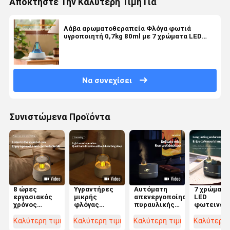
Αποκτήστε Την Καλύτερη Τιμή Για
Λάβα αρωματοθεραπεία Φλόγα φωτιά
υγροποιητή 0,7kg 80ml με 7 χρώματα LED
φως
Να συνεχίσει
Συνιστώμενα Προϊόντα
8 ώρες
Υγραντήρες
Αυτόματη
7 χρώματα
εργασιακός
μικρής
απενεργοποίηση
LED
χρόνος
φλόγας
πυραυλικής
φωτεινές
Αρωματική
υπνοδωματίου
φλόγας
υγραντήρε
υγρασία
0,7kg με 7
αρωματοθεραπείας
υπνοδωμα
Καλύτερη τιμή
Καλύτερη τιμή
Καλύτερη τιμή
Καλύτερη 
σταγόνας
χρώματα LED
υγραντήρα
με 8 ώρες