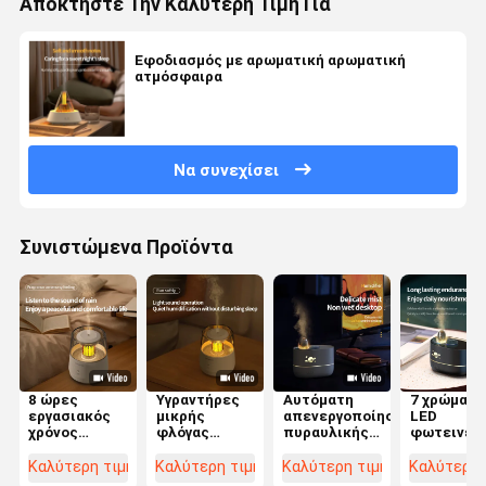
Αποκτήστε Την Καλύτερη Τιμή Για
Εφοδιασμός με αρωματική αρωματική
ατμόσφαιρα
Να συνεχίσει
Συνιστώμενα Προϊόντα
8 ώρες
Υγραντήρες
Αυτόματη
7 χρώματα
εργασιακός
μικρής
απενεργοποίηση
LED
χρόνος
φλόγας
πυραυλικής
φωτεινές
Αρωματική
υπνοδωματίου
φλόγας
υγραντήρε
υγρασία
0,7kg με 7
αρωματοθεραπείας
υπνοδωμα
Καλύτερη τιμή
Καλύτερη τιμή
Καλύτερη τιμή
Καλύτερη 
σταγόνας
χρώματα LED
υγραντήρα
με 8 ώρες