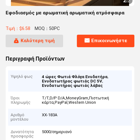
1
/
2
Εφοδιασμός με αρωματική αρωματική ατμόσφαιρα
Τιμή：$6.58
MOQ：50PC
Καλύτερη τιμή
Επικοινωνήστε
Περιγραφή Προϊόντων
Υψηλό φως
,
4 ώρες Φωτιά Φλόγα Ενυδατήρα
,
Ενυδατωτήρας φωτιάς DC 5V
Ενυδατωτήρας φωτιάς λάβας
Όροι
T/T,D/P D/A,MoneyGram,Πιστωτική
πληρωμής
κάρτα,PayPal,Western Union
Αριθμό
ΧΧ-183Α
μοντέλου
Δυνατότητα
5000/σημεριανό
προσφοράς