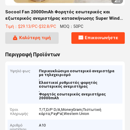
1
/
2
Socool Fan 20000mAh Φορητός εσωτερικός και
εξωτερικός ανεμιστήρας κατασκήνωσης Super Wind
Super Quiet τηλεχειριστήριο
Τιμή：$29.13/PC-$32.8/PC
MOQ：50PC
Καλύτερη τιμή
Επικοινωνήστε
Περιγραφή Προϊόντων
Υψηλό φως
Περικυκλώσιμο εσωτερικό ανεμιστήρα
με τηλεχειρισμό
,
Ελαστικοί ρυθμιστές φορητός
εσωτερικός ανεμιστήρας
,
Φορητός εσωτερικός ανεμιστήρας
20000mAh
Όροι
T/T,D/P D/A,MoneyGram,Πιστωτική
πληρωμής
κάρτα,PayPal,Western Union
Αριθμό
A10
μοντέλου