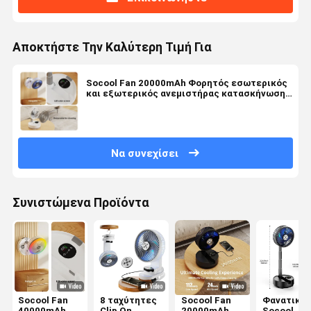
Αποκτήστε Την Καλύτερη Τιμή Για
Socool Fan 20000mAh Φορητός εσωτερικός
και εξωτερικός ανεμιστήρας κατασκήνωσης
Super Wind Super Quiet τηλεχειριστήριο
Να συνεχίσει
Συνιστώμενα Προϊόντα
Socool Fan
8 ταχύτητες
Socool Fan
Φανατικό
40000mAh
Clip On
20000mAh
Socool