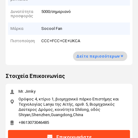
Δυνατότητα
5000/σημεριανό
προσφοράς
Μάρκα
Socool Fan
Πιστοποίηση
CCC+FCC+CE+UKCA
Δείτε περισσότερων
Στοιχεία Επικοινωνίας
Mr. Jimky
Ορόφος 4, κτίριο 1, βιομηχανικό πάρκο Επιστήμης και
Τεχνολογίας Lanyu της Αϊτής, αριθ. 5, Βιομηχανικός
Δεύτερος Δρόμος, κοινότητα Shilong, οδός
Shiyan,Shenzhen,Guangdong,China
+8613073046485
Επικοινωνήστε