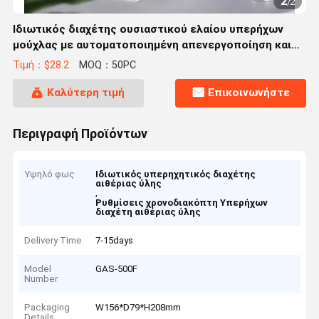
1
/
2
Ιδιωτικός διαχέτης ουσιαστικού ελαίου υπερήχων
μούχλας με αυτοματοποιημένη απενεργοποίηση και
ρυθμίσεις χρονοδιακόπτη για τη διάχυση αρώματος
Τιμή：$28.2
MOQ：50PC
στο δωμάτιο
Καλύτερη τιμή
Επικοινωνήστε
Περιγραφή Προϊόντων
Υψηλό φως
Ιδιωτικός υπερηχητικός διαχέτης
αιθέριας ύλης
,
Ρυθμίσεις χρονοδιακόπτη Υπερήχων
διαχέτη αιθέριας ύλης
Delivery Time
7-15days
Model
GAS-500F
Number
Packaging
W156*D79*H208mm
Details