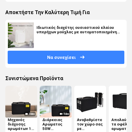
Αποκτήστε Την Καλύτερη Τιμή Για
Ιδιωτικός διαχέτης ουσιαστικού ελαίου
υπερήχων μούχλας με αυτοματοποιημένη
απενεργοποίηση και ρυθμίσεις
χρονοδιακόπτη για τη διάχυση αρώματος στο
δωμάτιο
Να συνεχίσει
Συνιστώμενα Προϊόντα
Μηχανές
Διάρκειας
Αναβαθμίστε
Απολαύστ
διάχυσης
Αρώματος
τον χώρο σας
τα οφέλη 
αρωμάτων 14
50W
με
αρωματοθ