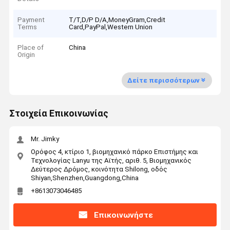
Payment
T/T,D/P D/A,MoneyGram,Credit
Terms
Card,PayPal,Western Union
Place of
China
Origin
Δείτε περισσότερων
Στοιχεία Επικοινωνίας
Mr. Jimky
Ορόφος 4, κτίριο 1, βιομηχανικό πάρκο Επιστήμης και
Τεχνολογίας Lanyu της Αϊτής, αριθ. 5, Βιομηχανικός
Δεύτερος Δρόμος, κοινότητα Shilong, οδός
Shiyan,Shenzhen,Guangdong,China
+8613073046485
Επικοινωνήστε