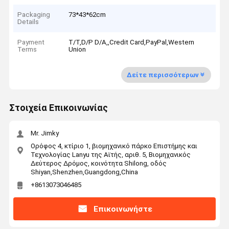
Packaging
73*43*62cm
Details
Payment
T/T,D/P D/A,,Credit Card,PayPal,Western
Terms
Union
Δείτε περισσότερων
Στοιχεία Επικοινωνίας
Mr. Jimky
Ορόφος 4, κτίριο 1, βιομηχανικό πάρκο Επιστήμης και
Τεχνολογίας Lanyu της Αϊτής, αριθ. 5, Βιομηχανικός
Δεύτερος Δρόμος, κοινότητα Shilong, οδός
Shiyan,Shenzhen,Guangdong,China
+8613073046485
Επικοινωνήστε