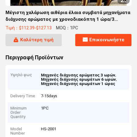
1
/
2
Μέγιστη χαλάρωση αιθέρια έλαια συμβατά μηχανήματα
διάχυσης αρώματος με χρονοδιακόπτη 1 ώρα/3
ώρες/6 ώρες/σε λειτουργία
Τιμή：$112.39-$127.13
MOQ：1PC
Καλύτερη τιμή
Επικοινωνήστε
Περιγραφή Προϊόντων
Υψηλό φως
,
Μηχανές διάχυσης αρώματος 3 ωρών
,
Μηχανές διάχυσης αρωμάτων 6 ωρών
Μηχανές διάχυσης αρωμάτων 1 ώρας
Delivery Time
7-15days
Minimum
1PC
Order
Quantity
Model
HS-2001
Number