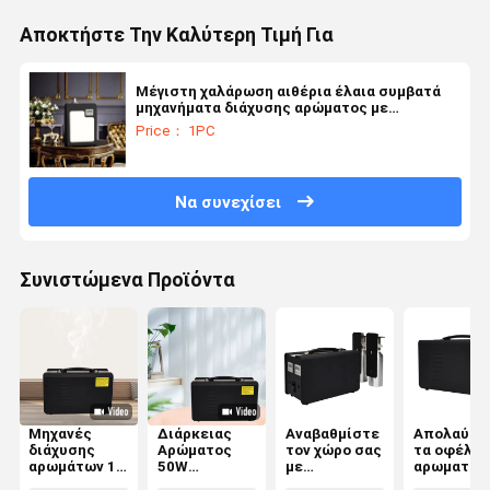
Αποκτήστε Την Καλύτερη Τιμή Για
Μέγιστη χαλάρωση αιθέρια έλαια συμβατά
μηχανήματα διάχυσης αρώματος με
χρονοδιακόπτη 1 ώρα/3 ώρες/6 ώρες/σε
Price： 1PC
λειτουργία
Να συνεχίσει
Συνιστώμενα Προϊόντα
Μηχανές
Διάρκειας
Αναβαθμίστε
Απολαύστ
διάχυσης
Αρώματος
τον χώρο σας
τα οφέλη 
αρωμάτων 14
50W
με
αρωματοθ
ml/h για
Υπερηχητικά
μηχανήματα
με