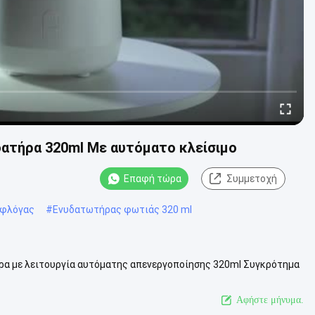
ατήρα 320ml Με αυτόματο κλείσιμο
Επαφή τώρα
Συμμετοχή
 φλόγας
#
Ενυδατωτήρας φωτιάς 320 ml
ρα με λειτουργία αυτόματης απενεργοποίησης 320ml Συγκρότημα
γραφή: Ο ρυθμιστής χρονο....
Δείτε περισσότερων
Αφήστε μήνυμα.