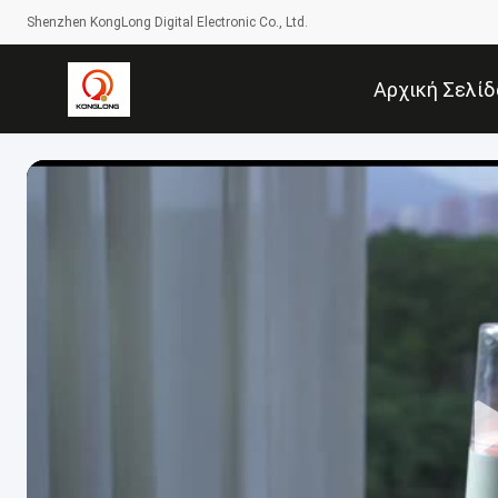
Shenzhen KongLong Digital Electronic Co., Ltd.
Αρχική Σελίδ