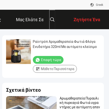
Greek
ς
Μας Ελάτε Σε
Ζητήστε Ένα
Επαφή Με
Απόσπασμα
Ραϊντρόπ Αρομαθεραπεία Φωτιά Φλόγα
Ενυδατήρα 320ml Με αυτόματο κλείσιμο
Επαφή τώρα
Μάθετε Περισσότερα
Σχετικά βίντεο
Αρωμαθεραπεία Πυραυλι
κή πυρκαγιά Φωτιά υγρα
ντήρας με αυτόματη απεν