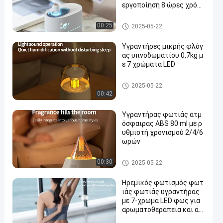
εργοποίηση 8 ώρες χρόνο
ς εργασίας
Ενυδατωτήρας φωτιάς
00:25
2025-05-22
Υγραντήρες μικρής φλόγ
ας υπνοδωματίου 0,7kg μ
ε 7 χρώματα LED
Ενυδατωτήρας φωτιάς
2025-05-22
00:42
Υγραντήρας φωτιάς ατμ
όσφαιρας ABS 80 ml με ρ
υθμιστή χρονισμού 2/4/6
ωρών
Ενυδατωτήρας φωτιάς
00:30
2025-05-22
Ηρεμικός φωτισμός φωτ
ιάς φωτιάς υγραντήρας
με 7-χρωμα LED φως για
αρωματοθεραπεία και αν
ακούφιση από το άγχος