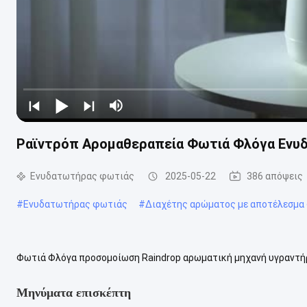
Ραϊντρόπ Αρομαθεραπεία Φωτιά Φλόγα Ενυδ
Ενυδατωτήρας φωτιάς
2025-05-22
386 απόψεις
#
Ενυδατωτήρας φωτιάς
#
Διαχέτης αρώματος με αποτέλεσμα
Φωτιά Φλόγα προσομοίωση Raindrop αρωματική μηχανή υγραντή
Αρωμαθεραπευτικής Μηχανής Ενυδάτωσης με σταγόνα βροχήςΠερι
Μηνύματα επισκέπτη